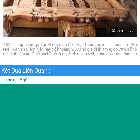
01-01-1970
TBV - Làng nghề gỗ Vạn Điểm nằm ở xã Vạn Điểm, huyện Thường Tín (Hà
Nội). Xã Vạn Điểm hiện nay có khoảng 2.000 hộ gia đình, trong đó 70% số hộ
gia đình làm nghề gỗ. Nghề gỗ là nghề chính của xã, đóng góp 70% tổng thu
nhập toàn xã. Cũng giống như các làng nghề khác, các hộ gia đình trong xã
tham gia nghề gỗ với vai trò khác nhau, thường chia thành các nhóm hộ gia
đình buôn bán, xẻ gỗ, gia công sản xuất và chế biến. Mỗi nhóm hộ gia đình
Kết Quả Liên Quan :
đảm nhận một công đoạn tạo nên các mắt xích trong chuỗi cung ứng từ gỗ
nguyên liệu đến sản phẩm gỗ của làng nghề.
Làng nghề gỗ Vạn Điểm (Hà Nội): Vươn mình trong thời hội nhập