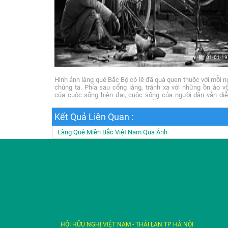
01-01-1
Hình ảnh làng quê Bắc Bộ có lẽ đã quá quen thuộc với mỗi n
chúng ta. Phía sau cổng làng, tránh xa với những ồn ào vộ
của cuộc sống hiện đại, cuộc sống của người dân vẫn diễ
như từ bao đời nay.... những bức ảnh này phần nào ghi lại 
sống thân thuộc phía sau cổng, thân thuộc và đáng yêu.
Kết Quả Liên Quan :
Làng Quê Miền Bắc Việt Nam Qua Ảnh
HỘI HỮU NGHỊ VIỆT NAM - THÁI LAN TP HÀ NỘI