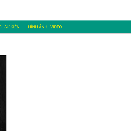
 - SỰ KIỆN
HÌNH ẢNH - VIDEO