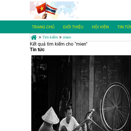
TRANG CHỦ
GIỚI THIỆU
HỘI VIÊN
TIN TỨC
Tìm kiếm
mien
Kết quả tìm kiếm cho "
mien"
Tin tức