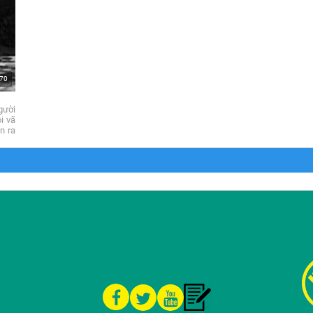
970
Làng
gười
Quê
i vã
n ra
Miền
cuộc
Bắc
Việt
Nam
Qua
Ảnh